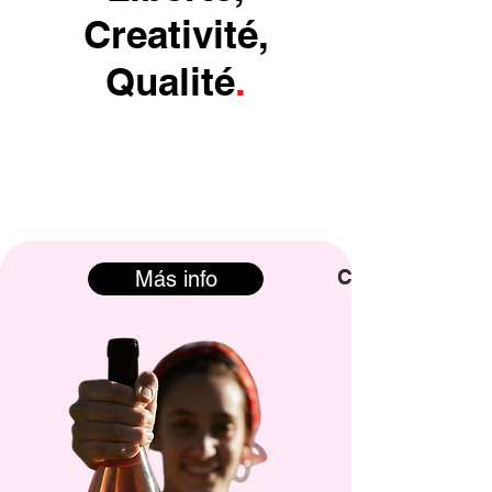
Creativité,
Qualité
.
Comprar >
Más info