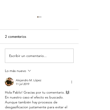
2 comentarios
Escribir un comentario...
Presentación PIENSA
PIENSA Wines &
Wines en Argentina 2019
Maison Darroze.
- Croque Madame
Malromé.
Lo más nuevo
(@piensa.fr)
Alejandro M. López
11 jul 2019
Hola Pablo! Gracias por tu comentario. 🙌
En nuestro caso el efecto es buscado.
Aunque también hay procesos de 
desgasificacion justamente para evitar el 