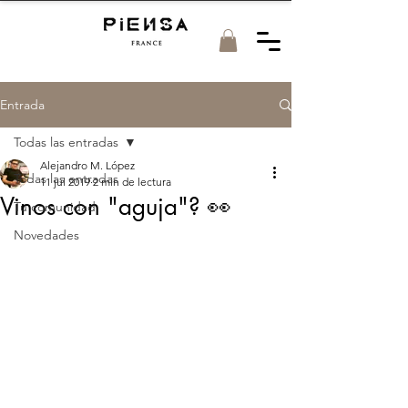
Entrada
Todas las entradas
Alejandro M. López
Todas las entradas
11 jul 2019
2 min de lectura
Vinos con "aguja"? 👀
Tu comunidad
Novedades