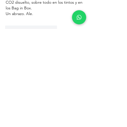
CO2 disuelto, sobre todo en los tintos y en 
los Bag in Box.
Un abrazo. Ale.
Me gusta
Reaccionar
Pablo Pituch
11 jul 2019
Muy interesante... a veces me pasa no 
saber si ese efecto es buscado o algunos 
vinos tienen un defecto 
Me gusta
Reaccionar
CONTACTO
FAQs
COMPRAR