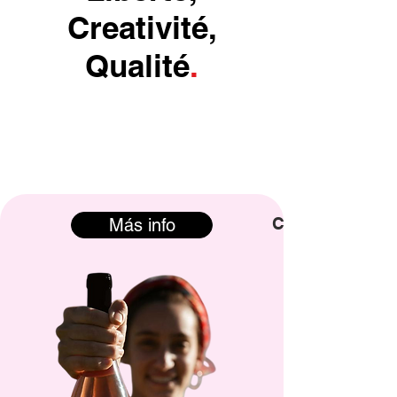
Creativité,
Qualité
.
Comprar >
Más info