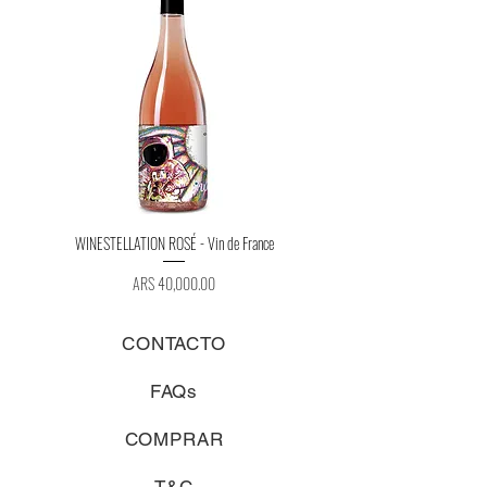
WINESTELLATION ROSÉ - Vin de France
WINESTELLATION BLANC - Vin d
Price
ARS 40,000.00
CONTACTO
FAQs
COMPRAR
T&C