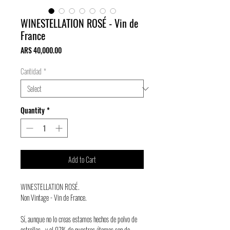
WINESTELLATION ROSÉ - Vin de
France
Price
ARS 40,000.00
Cantidad
*
Quantity
*
Add to Cart
WINESTELLATION ROSÉ.
Non Vintage - Vin de France.
Sí, aunque no lo creas estamos hechos de polvo de
estrellas... y el 97% de nuestros átomos son de